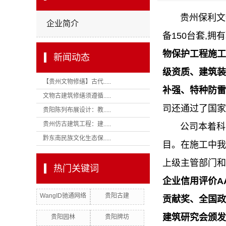
贵州保利文物古
企业简介
备150台套,拥
物保护工程施工
新闻动态
级资质、建筑装
【贵州文物修缮】古代.....
补强、特种防雷
文物古建筑修缮须遵循.....
司还通过了国家
贵阳陈列布展设计：教.....
贵州仿古建筑工程：建.....
公司本着科学
黔东南民族文化生态保.....
目。在施工中我
上级主管部门和
热门关键词
企业信用评价A
WangID驰通网络
贵阳古建
贡献奖、全国政
建筑研究会颁发
贵阳园林
贵阳牌坊