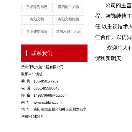
公司的主营业
贵阳陈列布展
贵阳仿古文物
程、装饰装修工
贵阳文物
贵阳文物修缮
任,以重视技术
贵阳雕刻喷泉
贵阳木雕工艺品
仁合作，以优异
欢迎广大有识
联系我们
保利新明天!
贵州保利文物古建有限公司
联系人：饶总
手 机：135-9501-7989
电 话：0851-85586648
邮 箱：149876668@qq.com
网 址：www.gzblww.com
地 址：贵阳市观山湖区阳关大道麒龙商务
港B座15楼6号