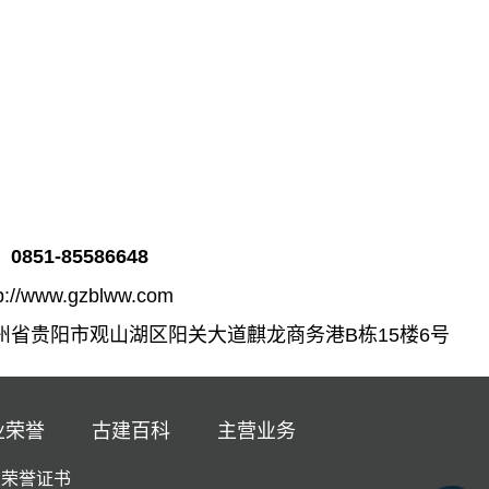
：
0851-85586648
/www.gzblww.com
省贵阳市观山湖区阳关大道麒龙商务港B栋15楼6号
业荣誉
古建百科
主营业务
业荣誉证书