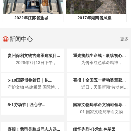
2022年江苏省盐城...
2017年湖南省凤凰...
新闻中心
更多
贵州保利文物古建承建项目...
重走抗战生命线・赓续初心...
2026年7月13日下午，国家文物局革命文物司、贵州省文化和旅游厅...
为传承红色革命精神，7月1日，贵州保利文物古建有限公司党支部携手北...
5·18国际博物馆日｜以...
喜报丨全国五一劳动奖章获...
守护文物 搭建桥梁 国际博物馆日主题宣传 2026年5月18日...
近日，天眼新闻“劳动创造幸福 奋斗赢得未来”专栏重磅报道了全国五一...
5·1劳动节 | 匠心守...
国家文物局革命文物司领导...
01 国家文物局革命文物司领导一行莅临遵义会议会址保护修缮项目检查指导工作 ...
喜报！我司吴胜成同志入选...
缅怀先烈•传承红色基因