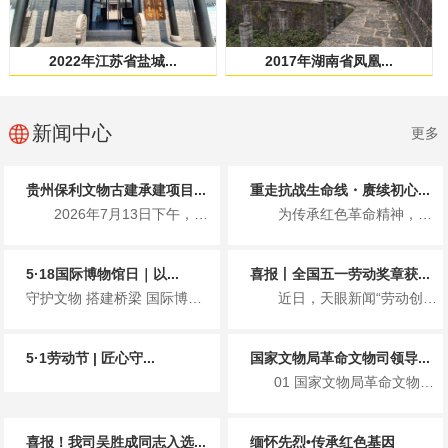
2022年江苏省盐城...
2017年湖南省凤凰...
新闻中心
更多
贵州保利文物古建承建项目...
重走抗战生命线・赓续初心...
2026年7月13日下午，国家文物局革命文物司、贵州省文化和旅游厅...
为传承红色革命精神，7月1日，贵州保利文物古建有限公司党支部携手北...
5·18国际博物馆日｜以...
喜报丨全国五一劳动奖章获...
守护文物 搭建桥梁 国际博物馆日主题宣传 2026年5月18日...
近日，天眼新闻“劳动创造幸福 奋斗赢得未来”专栏重磅报道了全国五一...
5·1劳动节 | 匠心守...
国家文物局革命文物司领导...
01 国家文物局革命文物司领导一行莅临遵义会议会址保护修缮项目检查指导工作 ...
喜报！我司吴胜成同志入选...
缅怀先烈•传承红色基因