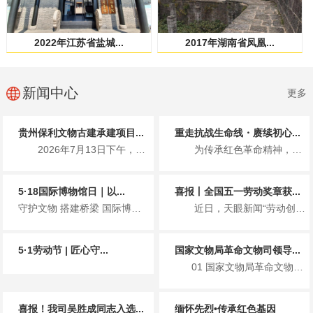
2022年江苏省盐城...
2017年湖南省凤凰...
新闻中心
更多
贵州保利文物古建承建项目...
重走抗战生命线・赓续初心...
2026年7月13日下午，国家文物局革命文物司、贵州省文化和旅游厅...
为传承红色革命精神，7月1日，贵州保利文物古建有限公司党支部携手北...
5·18国际博物馆日｜以...
喜报丨全国五一劳动奖章获...
守护文物 搭建桥梁 国际博物馆日主题宣传 2026年5月18日...
近日，天眼新闻“劳动创造幸福 奋斗赢得未来”专栏重磅报道了全国五一...
5·1劳动节 | 匠心守...
国家文物局革命文物司领导...
01 国家文物局革命文物司领导一行莅临遵义会议会址保护修缮项目检查指导工作 ...
喜报！我司吴胜成同志入选...
缅怀先烈•传承红色基因