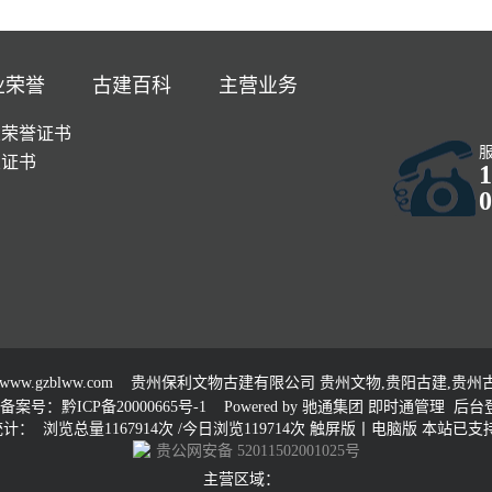
业荣誉
古建百科
主营业务
业荣誉证书
业证书
1
0
www.gzblww.com
贵州保利文物古建有限公司 贵州文物,贵阳古建,贵州古建
备案号：黔ICP备20000665号-1
Powered by
驰通集团
即时通管理
后台
计： 浏览总量1167914次 /今日浏览119714次
触屏版
丨
电脑版
本站已支持 
贵公网安备 52011502001025号
主营区域：