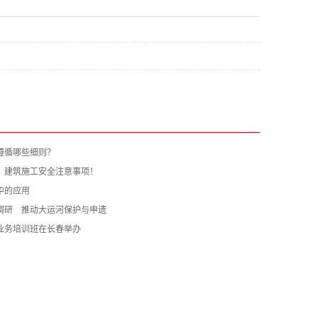
遵循哪些细则？
：建筑施工安全注意事项！
中的应用
调研 推动大运河保护与申遗
业务培训班在长春举办