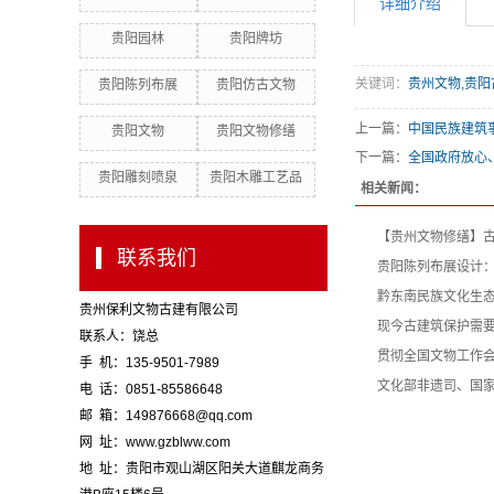
详细介绍
贵阳园林
贵阳牌坊
关键词：
贵州文物,贵阳
贵阳陈列布展
贵阳仿古文物
上一篇：
中国民族建筑
贵阳文物
贵阳文物修缮
下一篇：
全国政府放心
贵阳雕刻喷泉
贵阳木雕工艺品
相关新闻：
【贵州文物修缮】
联系我们
贵阳陈列布展设计
黔东南民族文化生
贵州保利文物古建有限公司
现今古建筑保护需
联系人：饶总
贯彻全国文物工作
手 机：135-9501-7989
文化部非遗司、国家
电 话：0851-85586648
邮 箱：149876668@qq.com
网 址：www.gzblww.com
地 址：贵阳市观山湖区阳关大道麒龙商务