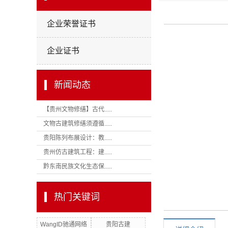
企业荣誉证书
企业证书
新闻动态
【贵州文物修缮】古代.....
文物古建筑修缮须遵循.....
贵阳陈列布展设计：教.....
贵州仿古建筑工程：建.....
黔东南民族文化生态保.....
热门关键词
WangID驰通网络
贵阳古建