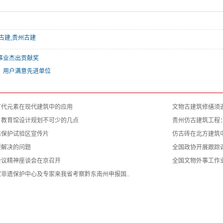
古建,贵州古建
事业杰出贡献奖
、用户满意先进单位
古代元素在现代建筑中的应用
文物古建筑修缮须
：教育馆设计规划不可少的几点
贵州仿古建筑工程
态保护试验区宣传片
仿古砖在北方建筑
要解决的问题
全国政协开展跟踪
会议精神座谈会在京召开
全国文物外事工作
非遗保护中心及专家来我省考察黔东南州申报国..